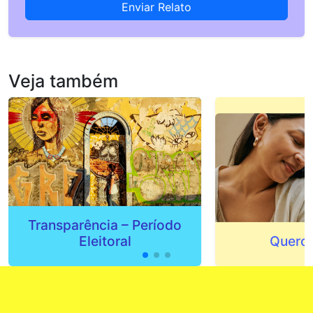
Enviar Relato
Veja também
Transparência – Período
Eleitoral
Quero 