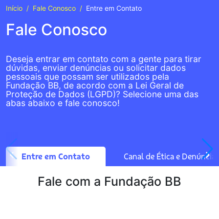
Início
Fale Conosco
Entre em Contato
Fale Conosco
Deseja entrar em contato com a gente para tirar
dúvidas, enviar denúncias ou solicitar dados
pessoais que possam ser utilizados pela
Fundação BB, de acordo com a Lei Geral de
Proteção de Dados (LGPD)? Selecione uma das
abas abaixo e fale conosco!
Entre em Contato
Canal de Ética e Denúncias
Fale com a Fundação BB