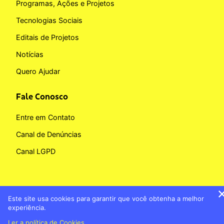
Programas, Ações e Projetos
Tecnologias Sociais
Editais de Projetos
Notícias
Quero Ajudar
Fale Conosco
Entre em Contato
Canal de Denúncias
Canal LGPD
Este site usa cookies para garantir que você obtenha a melhor
Copyright © 2026 Fundação BB
experiência.
Banco do Brasil
Política de Cookies
Ler a política de Cookies