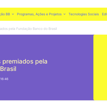
ção BB
Programas, Ações e Projetos
Tecnologias Sociais
Edi
miados pela Fundação Banco do Brasil
s premiados pela
Brasil
 16:46