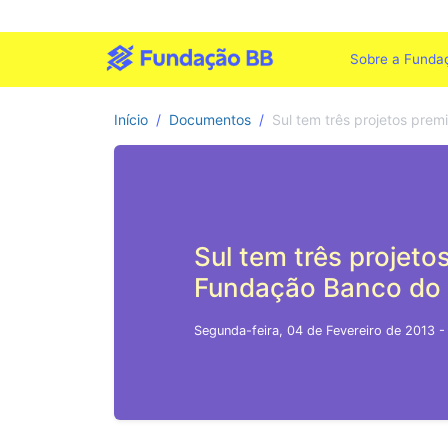
Sobre a Funda
Início
Documentos
Sul tem três projetos pre
Sul tem três projeto
Fundação Banco do 
Segunda-feira, 04 de Fevereiro de 2013 -