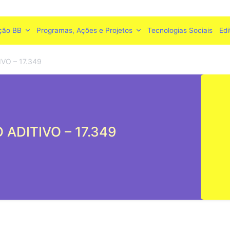
ção BB
Programas, Ações e Projetos
Tecnologias Sociais
Edi
VO – 17.349
ADITIVO – 17.349