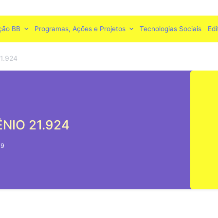
ção BB
Programas, Ações e Projetos
Tecnologias Sociais
Edi
1.924
NIO 21.924
19