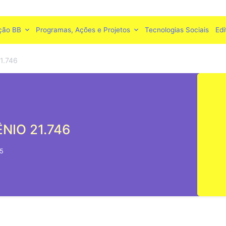
ção BB
Programas, Ações e Projetos
Tecnologias Sociais
Edi
1.746
NIO 21.746
55