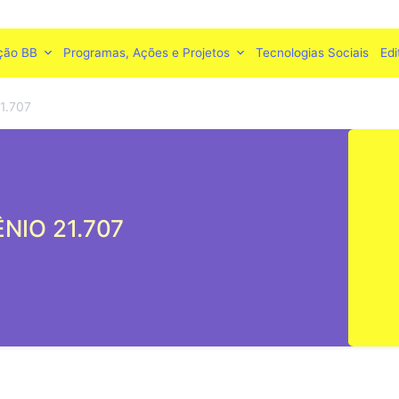
ção BB
Programas, Ações e Projetos
Tecnologias Sociais
Edi
1.707
NIO 21.707