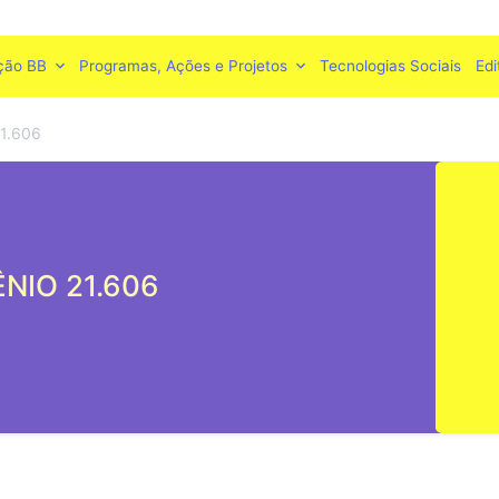
ção BB
Programas, Ações e Projetos
Tecnologias Sociais
Edi
1.606
NIO 21.606