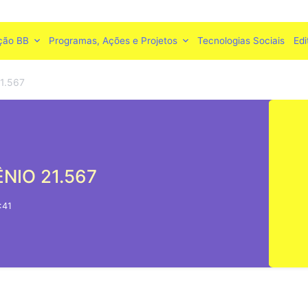
ção BB
Programas, Ações e Projetos
Tecnologias Sociais
Edi
1.567
NIO 21.567
:41