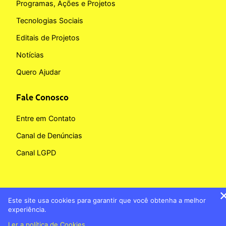
Programas, Ações e Projetos
Tecnologias Sociais
Editais de Projetos
Notícias
Quero Ajudar
Fale Conosco
Entre em Contato
Canal de Denúncias
Canal LGPD
Este site usa cookies para garantir que você obtenha a melhor
Copyright © 2026 Fundação BB
experiência.
Banco do Brasil
Política de Cookies
Ler a política de Cookies