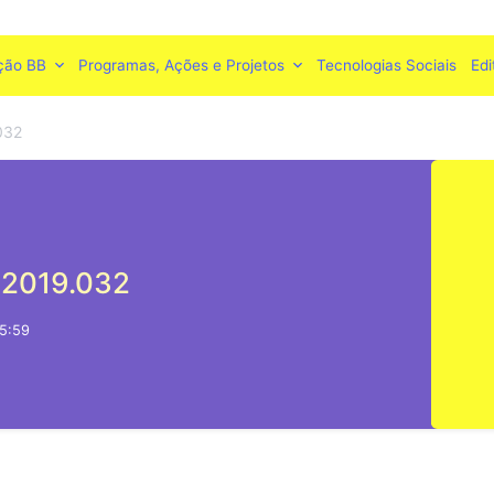
ção BB
Programas, Ações e Projetos
Tecnologias Sociais
Edi
032
 2019.032
15:59