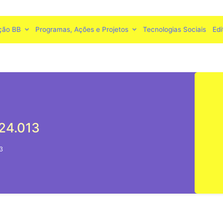
ção BB
Programas, Ações e Projetos
Tecnologias Sociais
Edi
24.013
3