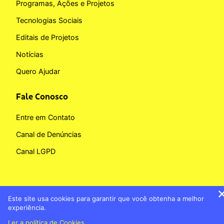
Programas, Ações e Projetos
Tecnologias Sociais
Editais de Projetos
Notícias
Quero Ajudar
Fale Conosco
Entre em Contato
Canal de Denúncias
Canal LGPD
Este site usa cookies para garantir que você obtenha a melhor
Copyright © 2026 Fundação BB
experiência.
Banco do Brasil
Política de Cookies
Ler a política de Cookies