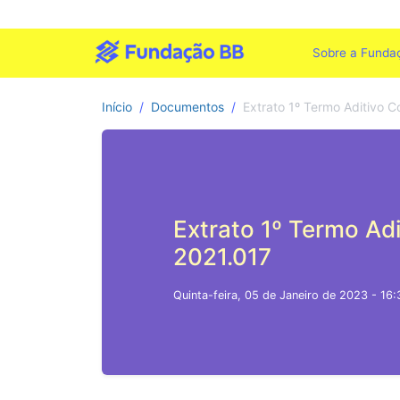
Sobre a Funda
Início
Documentos
Extrato 1º Termo Aditivo C
Extrato 1º Termo Ad
2021.017
Quinta-feira, 05 de Janeiro de 2023 - 16: