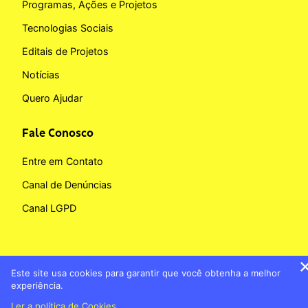
Programas, Ações e Projetos
Tecnologias Sociais
Editais de Projetos
Notícias
Quero Ajudar
Fale Conosco
Entre em Contato
Canal de Denúncias
Canal LGPD
Este site usa cookies para garantir que você obtenha a melhor
Copyright © 2026 Fundação BB
experiência.
Banco do Brasil
Política de Cookies
Ler a política de Cookies