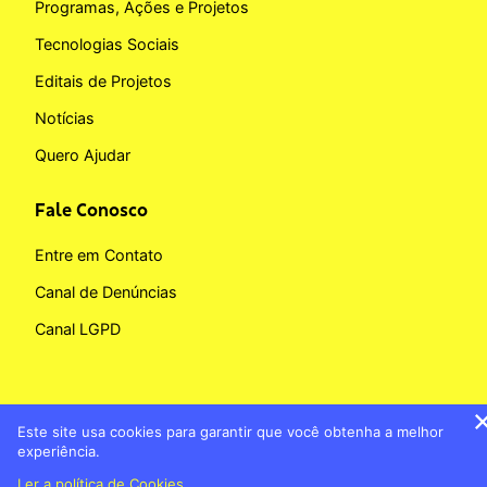
Programas, Ações e Projetos
Tecnologias Sociais
Editais de Projetos
Notícias
Quero Ajudar
Fale Conosco
Entre em Contato
Canal de Denúncias
Canal LGPD
Este site usa cookies para garantir que você obtenha a melhor
Copyright © 2026 Fundação BB
experiência.
Banco do Brasil
Política de Cookies
Ler a política de Cookies