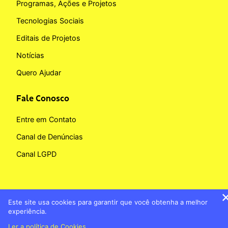
Programas, Ações e Projetos
Tecnologias Sociais
Editais de Projetos
Notícias
Quero Ajudar
Fale Conosco
Entre em Contato
Canal de Denúncias
Canal LGPD
Este site usa cookies para garantir que você obtenha a melhor
Copyright © 2026 Fundação BB
experiência.
Banco do Brasil
Política de Cookies
Ler a política de Cookies