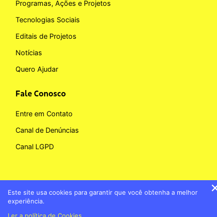
Programas, Ações e Projetos
Tecnologias Sociais
Editais de Projetos
Notícias
Quero Ajudar
Fale Conosco
Entre em Contato
Canal de Denúncias
Canal LGPD
Este site usa cookies para garantir que você obtenha a melhor
Copyright © 2026 Fundação BB
experiência.
Banco do Brasil
Política de Cookies
Ler a política de Cookies