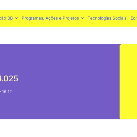
ção BB
Programas, Ações e Projetos
Tecnologias Sociais
Edi
4.025
 16:12