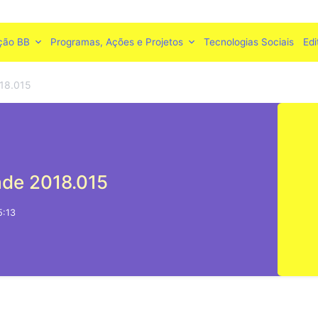
ção BB
Programas, Ações e Projetos
Tecnologias Sociais
Edi
018.015
dade 2018.015
5:13