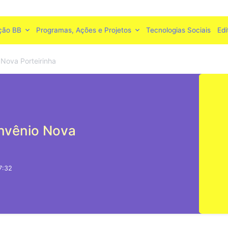
ção BB
Programas, Ações e Projetos
Tecnologias Sociais
Edi
Nova Porteirinha
nvênio Nova
7:32