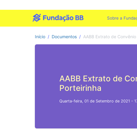
Sobre a Funda
Início
Documentos
AABB Extrato de Convênio 
AABB Extrato de Co
Porteirinha
Quarta-feira, 01 de Setembro de 2021 - 1