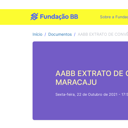
Sobre a Funda
Início
Documentos
AABB EXTRATO DE CONV
AABB EXTRATO DE
MARACAJU
Sexta-feira, 22 de Outubro de 2021 - 17: