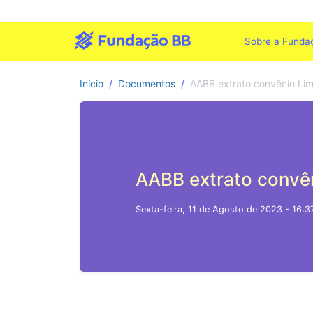
Sobre a Funda
Início
Documentos
AABB extrato convênio Lim
AABB extrato convên
Sexta-feira, 11 de Agosto de 2023 - 16:3