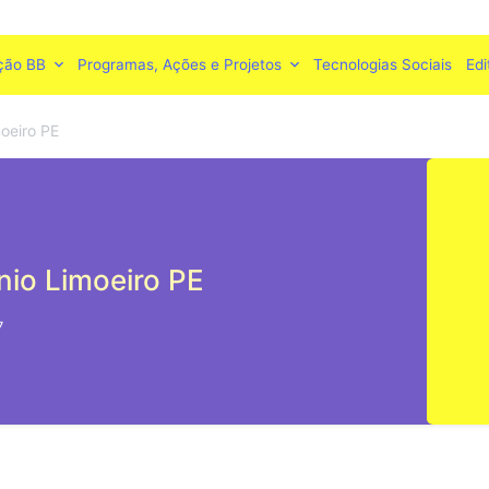
ção BB
Programas, Ações e Projetos
Tecnologias Sociais
Edi
oeiro PE
io Limoeiro PE
7