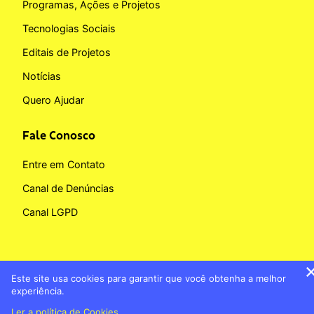
Programas, Ações e Projetos
Tecnologias Sociais
Editais de Projetos
Notícias
Quero Ajudar
Fale Conosco
Entre em Contato
Canal de Denúncias
Canal LGPD
Este site usa cookies para garantir que você obtenha a melhor
Copyright © 2026 Fundação BB
experiência.
Banco do Brasil
Política de Cookies
Ler a política de Cookies